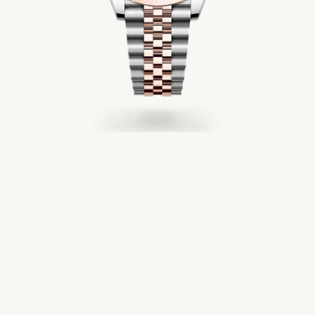
Service
Oyster Story
Rolex chez Château d'Ivoire
Nous contacter