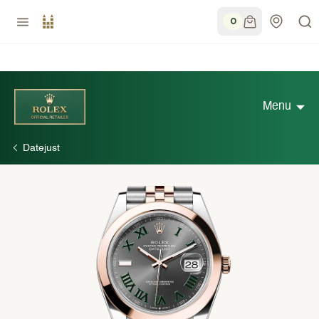
0
Menu
Datejust
Découvrir Rolex
Collection Rolex
Nouveaux modèles 2026
Accessoires Rolex
Savoir-faire horloger