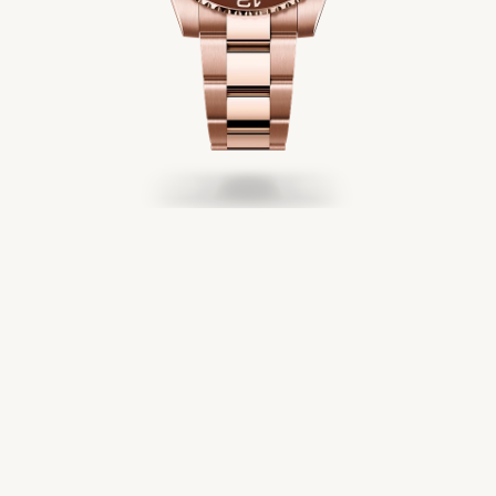
Service
Oyster Story
Rolex chez Château d'Ivoire
Nous contacter