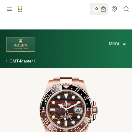
0
Menu
GMT-Master II
Découvrir Rolex
Collection Rolex
Nouveaux modèles 2026
Accessoires Rolex
Savoir-faire horloger