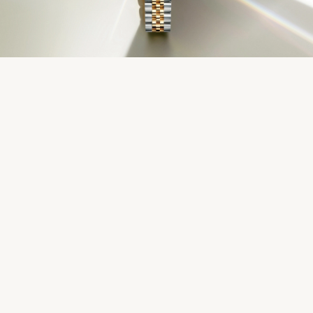
Service
Oyster Story
Rolex chez Château d'Ivoire
Nous contacter