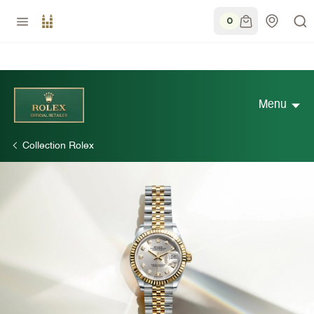
0
Menu
Collection Rolex
Découvrir Rolex
Collection Rolex
Nouveaux modèles 2026
Accessoires Rolex
Savoir-faire horloger