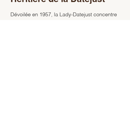
Dévoilée en 1957, la Lady-Datejust concentre
tous les attributs de la Datejust, montre
emblématique de Rolex qui impose son style
et ses performances techniques dès son
lancement en 1945. Première version pour
femme de ce chronomètre à calendrier, la
Lady-Datejust perpétue l’élégance de la
Datejust dans un petit boîtier qui sied à
merveille aux poignets fins.