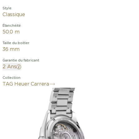
Style
Classique
Étanchéité
50.0 m
Taille du boitier
36 mm
Garantie du fabricant
2 Ans
Collection
TAG Heuer Carrera
Entrez dans une ère d'élégance
intemporelle avec cette montre TAG
Heuer Carrera Date. Conçue dans un
boîtier de 36 mm, cette montre
raffinée combine un cadran en nacre
blanche serti de 76 diamants (0,288 ct)
sur le rehaut, offrant une note