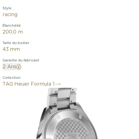
Style
racing
Étanchéité
200.0 m
Taille du boitier
43 mm
Garantie du fabricant
2 Ans
Collection
TAG Heuer Formula 1
Cette montre à quartz classique à trois
aiguilles pour homme possède un
cadran soleillé bleu, dont le 6 et le 12
sont surdimensionnés. Inspirée de la
Formule 1, elle incarne l'héritage
automobile unique de TAG Heuer et
son engagement en faveur de