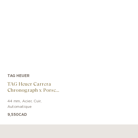
TAG HEUER
TAG Heuer Carrera
Chronograph x Porsche
Orange Racing
44 mm
,
Acier
,
Cuir
,
Automatique
9,550
CAD