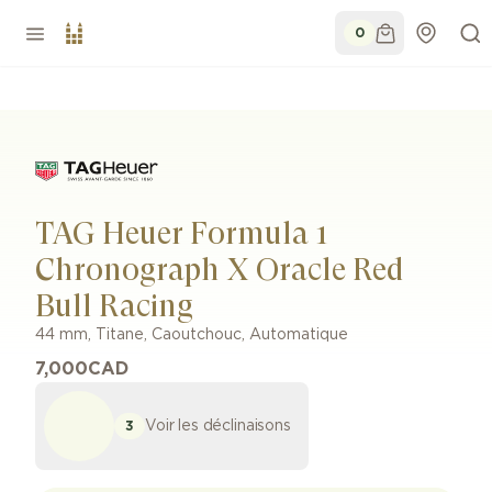
0
TAG Heuer Formula 1
Chronograph X Oracle Red
Bull Racing
44 mm
,
Titane
,
Caoutchouc
,
Automatique
7,000
CAD
Voir les déclinaisons
3