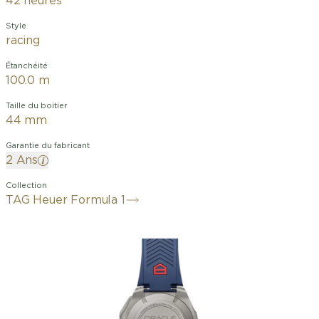
42 heures
Style
racing
Étanchéité
100.0 m
Taille du boitier
44 mm
Garantie du fabricant
2 Ans
Collection
TAG Heuer Formula 1
TAG Heuer distille son ADN des sports
automobiles avec la TAG Heuer
Formula 1 Chronographe Automatique
x Oracle Red Bull Racing. Hommage à
l’équipe Oracle Red Bull Racing, ce
modèle dynamique associe les couleurs