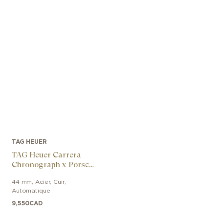
TAG HEUER
TAG Heuer Carrera
Chronograph x Porsche
Orange Racing
44 mm
,
Acier
,
Cuir
,
Automatique
9,550
CAD