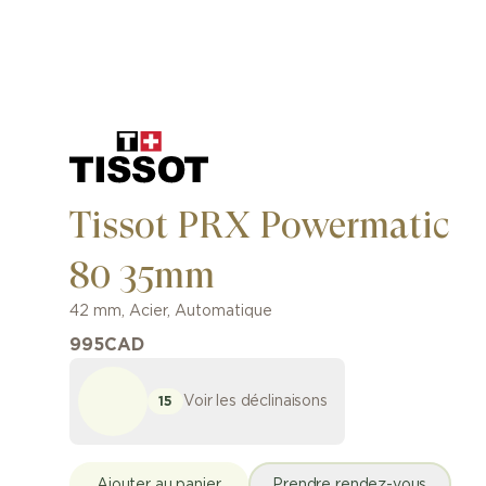
Tissot PRX Powermatic
80 35mm
42 mm
,
Acier
,
Automatique
995
CAD
Voir les déclinaisons
15
Ajouter au panier
Prendre rendez-vous