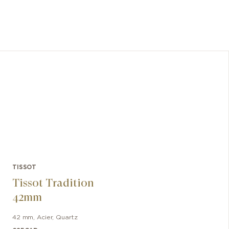
d'élégan
est doté
se rap
caractér
le modèl
Nivac
mont
déploy
Adop
TISSOT
Tissot Tradition
42mm
42 mm
,
Acier
,
Quartz