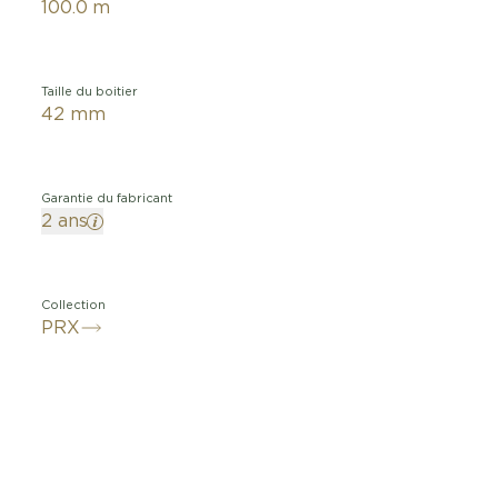
100.0 m
Taille du boitier
42 mm
Garantie du fabricant
2 ans
Collection
PRX
rez la Tissot PRX 35mm Powermatic 80, un mélange ca