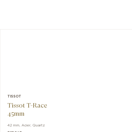
 de 35 mm
issot PRX
 gaufré
distingue
un spiral
urs de
oucle
rtable.
bleu.
TISSOT
Tissot T-Race
45mm
42 mm
,
Acier
,
Quartz