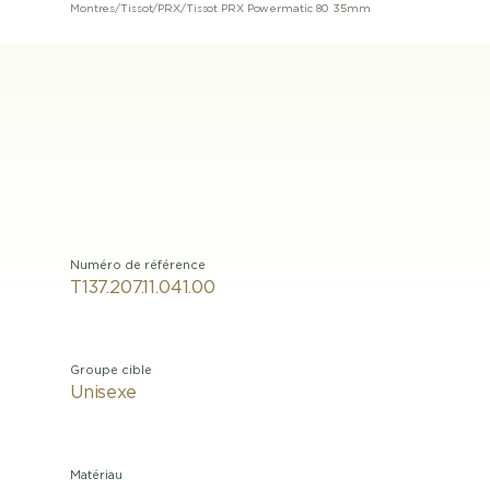
Montres
/
Tissot
/
PRX
/
Tissot PRX Powermatic 80 35mm
Numéro de référence
T137.207.11.041.00
Groupe cible
Unisexe
Matériau