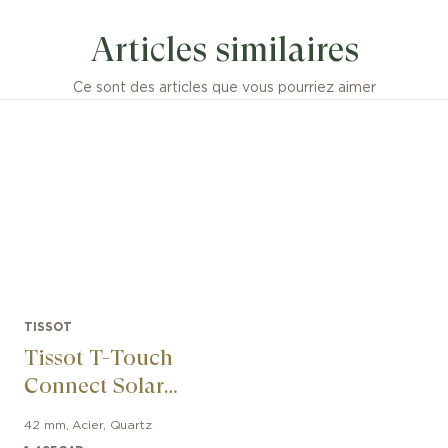
ce intemporelle et d'innovation moderne. Cette montre
Articles similaires
e d'un boîtier en acier et d'un élégant cadran bleu. La T
proche de son design iconique des années 1970. Le motif
istique du cadran ajoute une touche de sophistication et 
Ce sont des articles que vous pourriez aimer
e automatique. Étanche jusqu'à 100 mètres et équipée d'
hron™, la PRX est une pièce polyvalente pour les amate
res exigeants. Le bracelet en acier satiné doté d'une b
ante à trois lames en acier assure un ajustement confo
tez l'allure de la Tissot PRX 35mm Powermatic 80 en 
TISSOT
Tissot T-Touch
Connect Solar
47.5mm
42 mm
,
Acier
,
Quartz