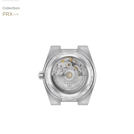
Collection
PRX
Découvrez la Tissot PRX 35mm
Powermatic 80, un mélange captivant
d'élégance intemporelle et
d'innovation moderne. Cette montre de
35 mm est dotée d'un boîtier en acier
et d'un élégant cadran bleu. La Tissot
PRX se rapproche de son design
iconique des années 1970. Le motif
gaufré caractéristique du cadran ajoute
une touche de sophistication et
distingue le modèle automatique.
Étanche jusqu'à 100 mètres et équipée
d'un spiral Nivachron™, la PRX est une
pièce polyvalente pour les amateurs de
montres exigeants. Le bracelet en acier
satiné doté d'une boucle déployante à