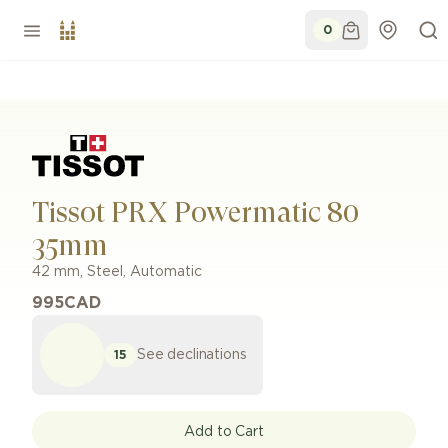
0
Tissot PRX Powermatic 80
35mm
42 mm
,
Steel
,
Automatic
995
CAD
See declinations
15
Add to Cart