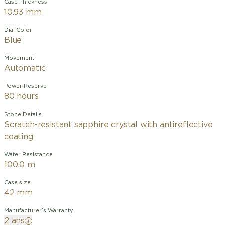
Case Thickness
10.93 mm
Dial Color
Blue
Movement
Automatic
Power Reserve
80 hours
Stone Details
Scratch-resistant sapphire crystal with antireflective
coating
Water Resistance
100.0 m
Case size
42 mm
Manufacturer’s Warranty
2 ans