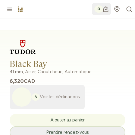
0
Black Bay
41 mm
,
Acier
,
Caoutchouc
,
Automatique
6,320
CAD
Voir les déclinaisons
8
Ajouter au panier
Prendre rendez-vous