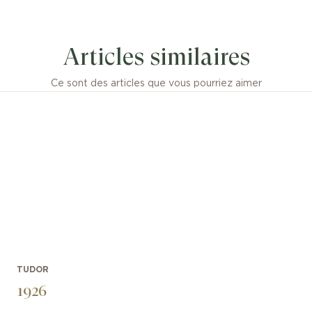
Articles similaires
alibre Manufacture MT5412 (COSC)
 chiffres romains en applique
Ce sont des articles que vous pourriez aimer
TUDOR
1926