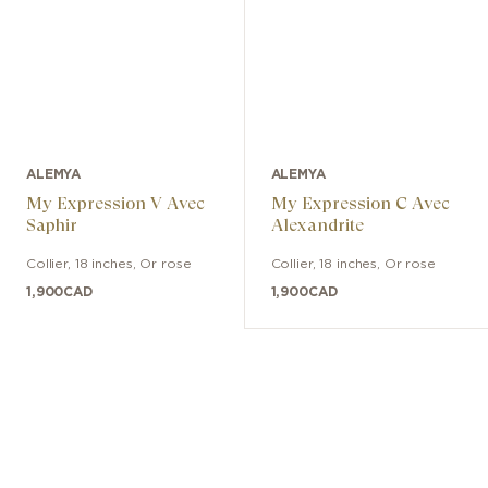
ALEMYA
ALEMYA
My Expression V Avec
My Expression C Avec
Saphir
Alexandrite
Collier
,
18 inches
,
Or rose
Collier
,
18 inches
,
Or rose
1,900
CAD
1,900
CAD