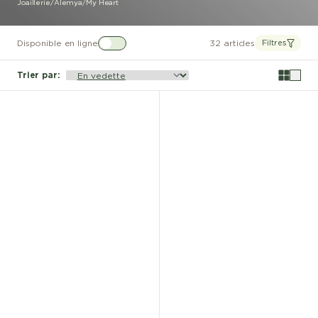
Joaillerie
/
Alemya
/
My Heart
Disponible en ligne
32 articles
Filtres
Trier par
: