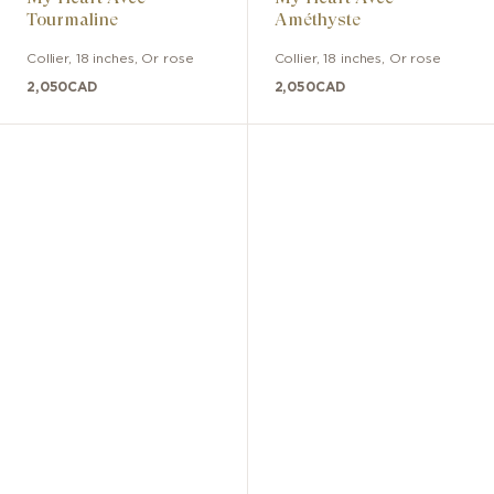
Tourmaline
Améthyste
Collier
,
18 inches
,
Or rose
Collier
,
18 inches
,
Or rose
2,050
CAD
2,050
CAD