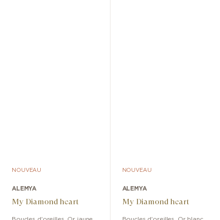
NOUVEAU
NOUVEAU
ALEMYA
ALEMYA
My Diamond heart
My Diamond heart
Boucles d'oreilles
,
Or jaune
Boucles d'oreilles
,
Or blanc