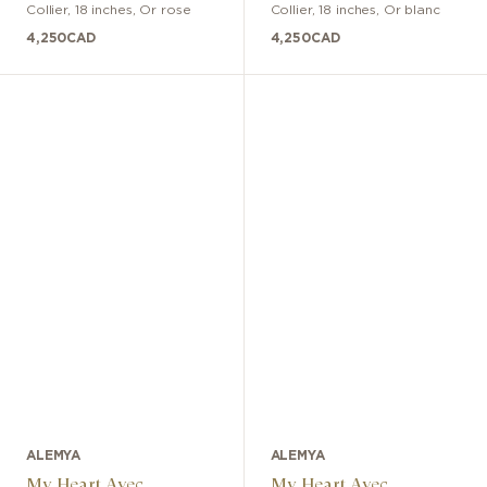
Collier
,
18 inches
,
Or rose
Collier
,
18 inches
,
Or blanc
4,250
CAD
4,250
CAD
ALEMYA
ALEMYA
My Heart Avec
My Heart Avec