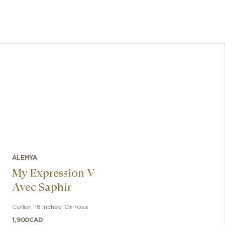
ALEMYA
My Expression V
Avec Saphir
Collier
,
18 inches
,
Or rose
1,900
CAD