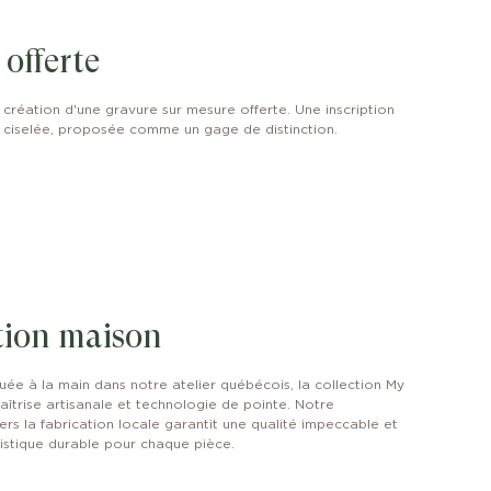
offerte
création d'une gravure sur mesure offerte. Une inscription
 ciselée, proposée comme un gage de distinction.
tion maison
uée à la main dans notre atelier québécois, la collection My
aîtrise artisanale et technologie de pointe. Notre
s la fabrication locale garantit une qualité impeccable et
tistique durable pour chaque pièce.