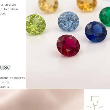
ur un style
, la finition
ose.
euse
ptions de pierres
eraude,
nzanite.