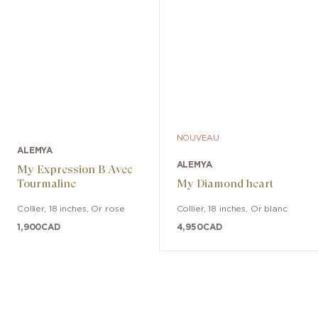
NOUVEAU
ALEMYA
ALEMYA
My Expression B Avec
Tourmaline
My Diamond heart
Collier
,
18 inches
,
Or rose
Collier
,
18 inches
,
Or blanc
1,900
CAD
4,950
CAD