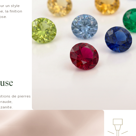
ur un style
, la finition
ose.
euse
ptions de pierres
eraude,
nzanite.