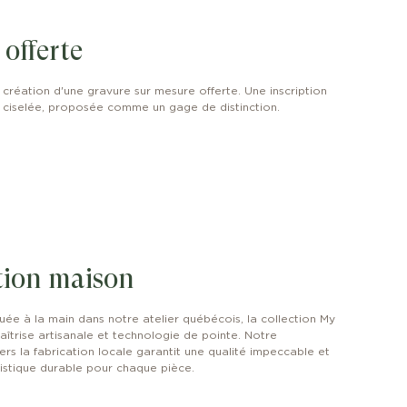
offerte
création d'une gravure sur mesure offerte. Une inscription
 ciselée, proposée comme un gage de distinction.
tion maison
uée à la main dans notre atelier québécois, la collection My
aîtrise artisanale et technologie de pointe. Notre
s la fabrication locale garantit une qualité impeccable et
tistique durable pour chaque pièce.