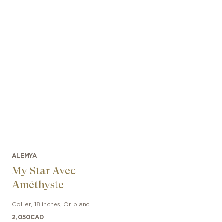
ALEMYA
My Star Avec
Améthyste
Collier
,
18 inches
,
Or blanc
2,050
CAD