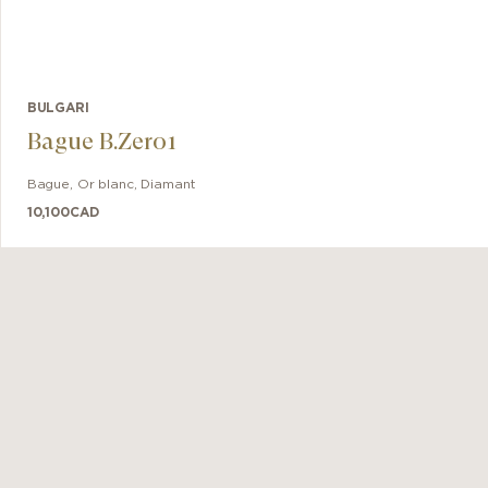
BULGARI
Bague B.Zero1
Bague
,
Or blanc
,
Diamant
10,100
CAD