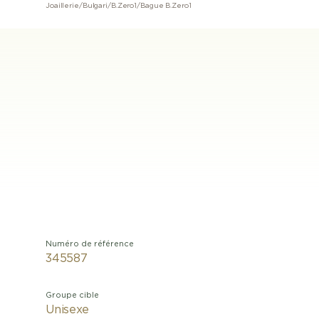
Joaillerie
/
Bulgari
/
B.Zero1
/
Bague B.Zero1
Numéro de référence
345587
Groupe cible
Unisexe