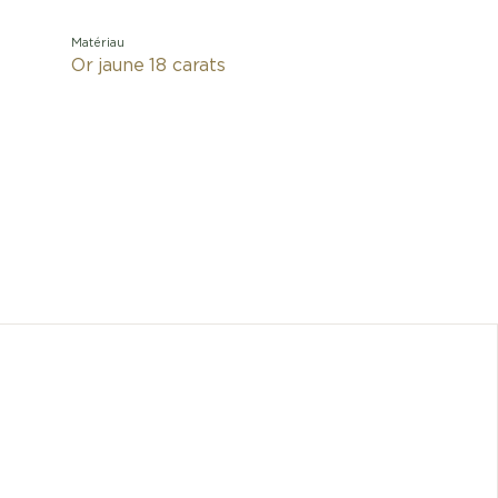
Matériau
Or jaune 18 carats
Inspirée
B.zero1 
teintée d
joai
rehauss
Pe
Les di
approx