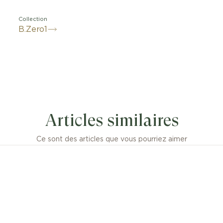
Collection
B.Zero1
 du Colisée, l’amphithéâtre le plus connu au monde, la c
Rock incarne le symbole innovant de la vision créative d
Articles similaires
’une touche d’insolence. Revisitant l’essence même de l’
llière, sa spirale originale est réinventée avec des clous e
ant l’esprit visionnaire et audacieux de l’icône du design 
Ce sont des articles que vous pourriez aimer
ndentif B.zero1 Rock en or jaune 18 K avec pavé diaman
mensions ou poids des créations joaillières sont donnés 
imatif, compte tenu de la nature artisanale de leur fabri