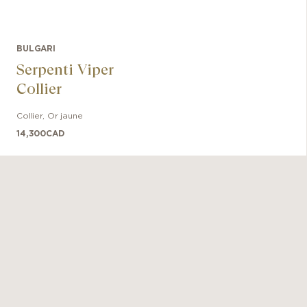
BULGARI
Serpenti Viper
Collier
Collier
,
Or jaune
14,300
CAD