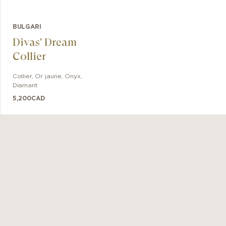
BULGARI
Divas' Dream
Collier
Collier
,
Or jaune
,
Onyx,
Diamant
5,200
CAD