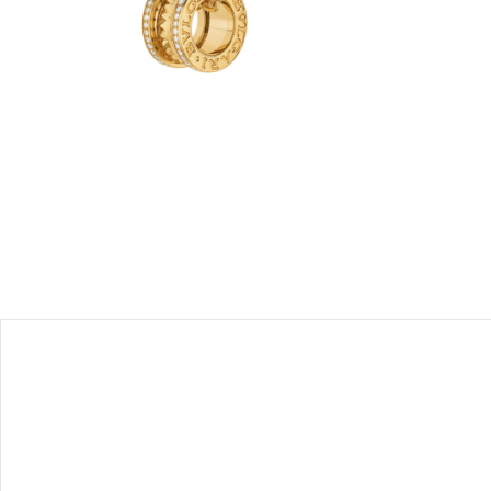
ollection
e Bvlgari
esthétique
n or,
Bvlgari.
ts.
à titre
cation.