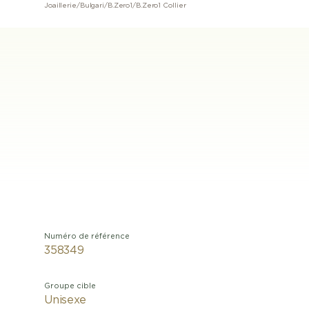
Joaillerie
/
Bulgari
/
B.Zero1
/
B.Zero1 Collier
Numéro de référence
358349
Groupe cible
Unisexe