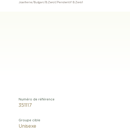
Joaillerie
/
Bulgari
/
B.Zero1
/
Pendentif B.Zero1
Numéro de référence
351117
Groupe cible
Unisexe