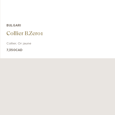
BULGARI
Collier B.Zero1
Collier
,
Or jaune
7,350
CAD