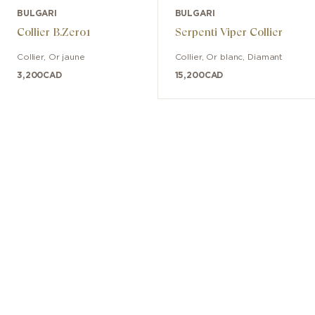
BULGARI
BULGARI
Collier B.Zero1
Serpenti Viper Collier
Collier
,
Or jaune
Collier
,
Or blanc
,
Diamant
3,200
CAD
15,200
CAD