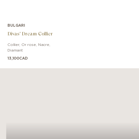
BULGARI
Divas' Dream Collier
Collier
,
Or rose
,
Nacre,
Diamant
13,100
CAD