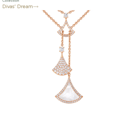
Collection
Divas' Dream
Incarnation raffinée du glamour à
l’italienne, le collier Divas' Dream en or
rose 18 K rend hommage aux divas les
plus fascinantes avec un charme
romain inimitable. Inspiré par
l'élégance féminine, l'emblématique
motif en forme d'éventail de la
collection se décline de trois façons
différentes, à savoir un élément ajouré
et deux pendentifs, l'un serti d'un
élément en nacre et l'autre pavé
diamants. Une signature inimitable qui
évoque le motif sensuel des mosaïques
de Caracalla de Rome, en hommage à
la beauté intemporelle.
Collier Divas' Dream en or rose 18 K
serti d’un insert en nacre et pavé