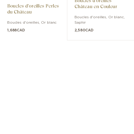
Boucles d'oreilles
Boucles d'oreilles Perles
Château en Couleur
du Château
Boucles d'oreilles
,
Or blanc
,
Boucles d'oreilles
,
Or blanc
Saphir
1,688
CAD
2,580
CAD