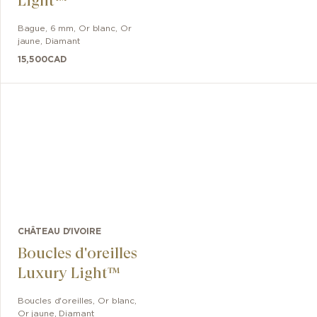
Light™
Bague
,
6 mm
,
Or blanc, Or
jaune
,
Diamant
15,500
CAD
CHÂTEAU D'IVOIRE
Boucles d'oreilles
Luxury Light™
Boucles d'oreilles
,
Or blanc,
Or jaune
,
Diamant