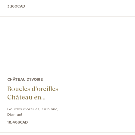
3,160
CAD
CHÂTEAU D'IVOIRE
Boucles d'oreilles
Château en
Diamants
Boucles d'oreilles
,
Or blanc
,
Diamant
18,488
CAD