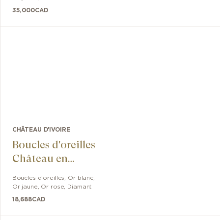
35,000
CAD
CHÂTEAU D'IVOIRE
Boucles d'oreilles
Château en
Diamants
Boucles d'oreilles
,
Or blanc,
Or jaune, Or rose
,
Diamant
18,688
CAD