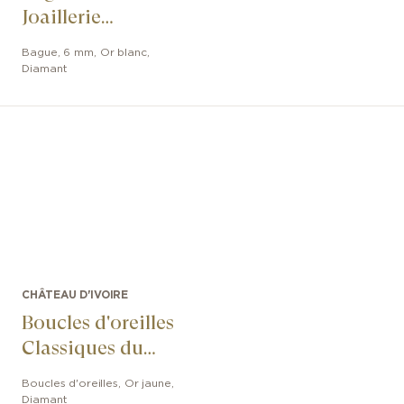
Joaillerie
Classiques du
Bague
,
6 mm
,
Or blanc
,
Château
Diamant
CHÂTEAU D'IVOIRE
Boucles d'oreilles
Classiques du
Château
Boucles d'oreilles
,
Or jaune
,
Diamant