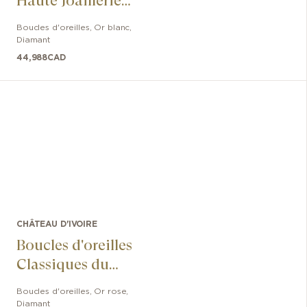
Haute Joaillerie
Classiques du
Boucles d'oreilles
,
Or blanc
,
Château
Diamant
44,988
CAD
CHÂTEAU D'IVOIRE
Boucles d'oreilles
Classiques du
Château
Boucles d'oreilles
,
Or rose
,
Diamant