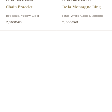
CHÂTEAU D'IVOIRE
CHÂTEAU D'IVOIRE
Chain Bracelet
De la Montagne Ring
Bracelet
,
Yellow Gold
Ring
,
White Gold
,
Diamond
7,360
CAD
11,888
CAD