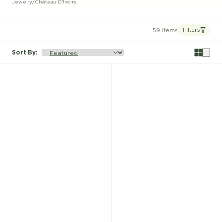
Jewelry
/
Château D'Ivoire
59 items
Filters
Sort By
: