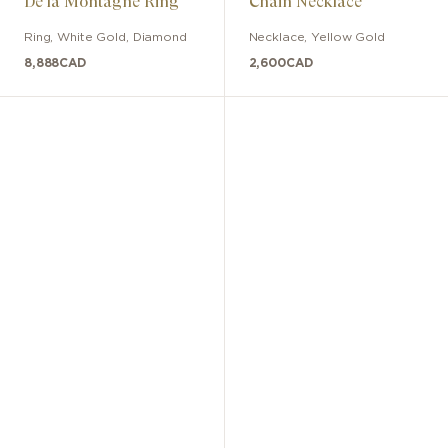
De la Montagne Ring
Chain Necklace
Ring
,
White Gold
,
Diamond
Necklace
,
Yellow Gold
8,888
CAD
2,600
CAD