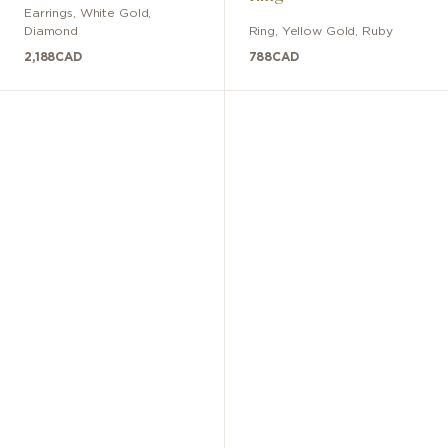
Earrings
,
White Gold
,
Diamond
Ring
,
Yellow Gold
,
Ruby
2,188
CAD
788
CAD