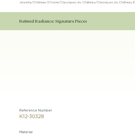
Jewelry
/
Château D'Ivoire
/
Classiques du Château
/
Classiques du Château E
Refined Radiance: Signature Pieces
Reference Number
K12-30328
Material