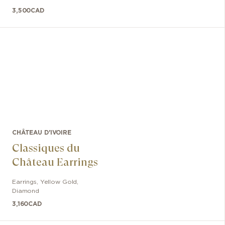
3,500
CAD
CHÂTEAU D'IVOIRE
Classiques du
Château Earrings
Earrings
,
Yellow Gold
,
Diamond
3,160
CAD