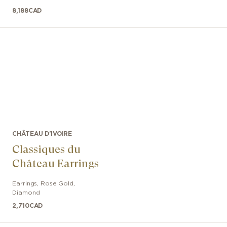
8,188
CAD
CHÂTEAU D'IVOIRE
Classiques du
Château Earrings
Earrings
,
Rose Gold
,
Diamond
2,710
CAD