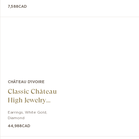
7,588
CAD
CHÂTEAU D'IVOIRE
Classic Château
High Jewelry
Earrings
Earrings
,
White Gold
,
Diamond
44,988
CAD