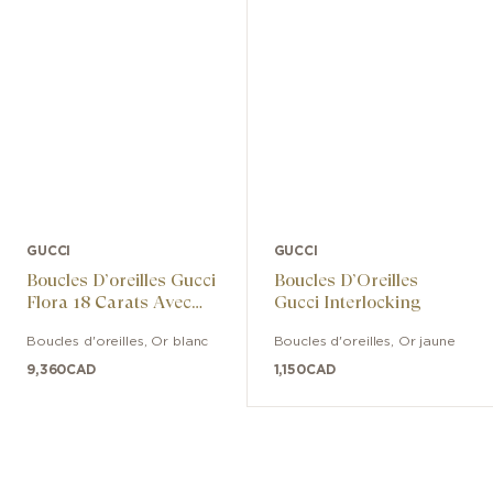
GUCCI
GUCCI
Boucles D’oreilles Gucci
Boucles D’Oreilles
Flora 18 Carats Avec
Gucci Interlocking
Diamants
Boucles d'oreilles
,
Or blanc
Boucles d'oreilles
,
Or jaune
9,360
CAD
1,150
CAD