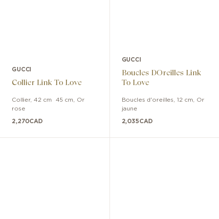
GUCCI
GUCCI
Boucles DOreilles Link
Collier Link To Love
To Love
Collier
,
42 cm  45 cm
,
Or
Boucles d'oreilles
,
12 cm
,
Or
rose
jaune
2,270
CAD
2,035
CAD