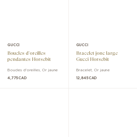
GUCCI
GUCCI
Boucles d’oreilles
Bracelet jonc large
pendantes Horsebit
Gucci Horsebit
Boucles d'oreilles
,
Or jaune
Bracelet
,
Or jaune
4,775
CAD
12,845
CAD