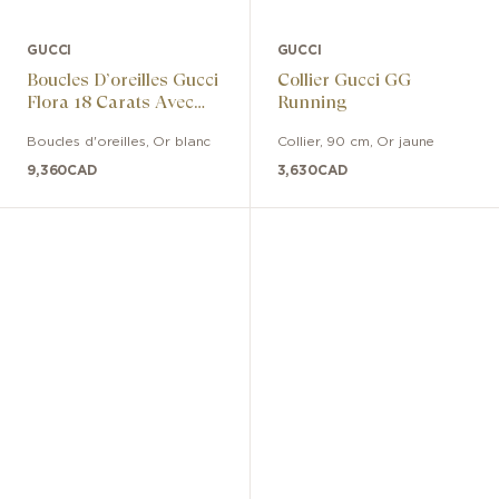
GUCCI
GUCCI
Boucles D’oreilles Gucci
Collier Gucci GG
Flora 18 Carats Avec
Running
Diamants
Boucles d'oreilles
,
Or blanc
Collier
,
90 cm
,
Or jaune
9,360
CAD
3,630
CAD