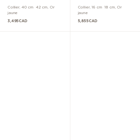
Collier
,
40 cm  42 cm
,
Or
Collier
,
16 cm  18 cm
,
Or
jaune
jaune
3,495
CAD
5,855
CAD