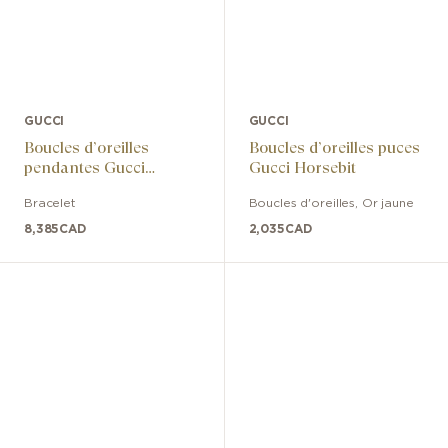
GUCCI
GUCCI
Boucles d’oreilles
Boucles d’oreilles puces
pendantes Gucci
Gucci Horsebit
Horsebit
Bracelet
Boucles d'oreilles
,
Or jaune
8,385
CAD
2,035
CAD