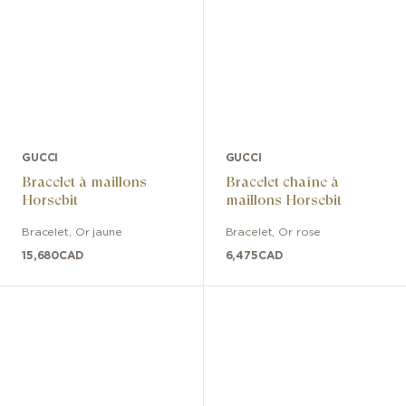
GUCCI
GUCCI
Bracelet à maillons
Bracelet chaîne à
Horsebit
maillons Horsebit
Bracelet
,
Or jaune
Bracelet
,
Or rose
15,680
CAD
6,475
CAD