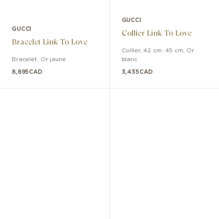
GUCCI
GUCCI
Collier Link To Love
Bracelet Link To Love
Collier
,
42 cm  45 cm
,
Or
Bracelet
,
Or jaune
blanc
8,895
CAD
3,435
CAD