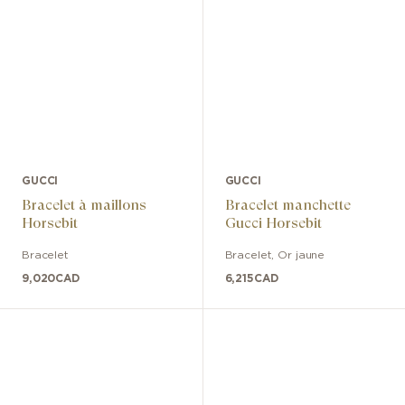
GUCCI
GUCCI
Bracelet à maillons
Bracelet manchette
Horsebit
Gucci Horsebit
Bracelet
Bracelet
,
Or jaune
9,020
CAD
6,215
CAD