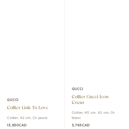
GUCCI
Collier Gucci Icon
GUCCI
Coeur
Collier Link To Love
Collier
,
40 cm  42 cm
,
Or
Collier
,
42 cm
,
Or jaune
blanc
13,930
CAD
3,765
CAD