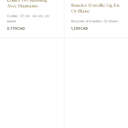
Collier GG Running
Boucles D’oreille Gg En
Avec Diamants
Or Blanc
Collier
,
37 cm  42 cm
,
Or
jaune
Boucles d'oreilles
,
Or blanc
3,770
CAD
1,235
CAD