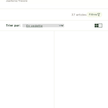
Joaillerie
/
Tresore
37 articles
Filtres
Trier par
: