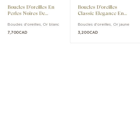
Boucles D'oreilles En
Boucles D'oreilles
Perles Noires De
Classic Elegance En
Culture Des Mers Du
Perles De Culture Akoya
Boucles d'oreilles
,
Or blanc
Boucles d'oreilles
,
Or jaune
Sud
Avec Diamants
7,700
CAD
3,200
CAD