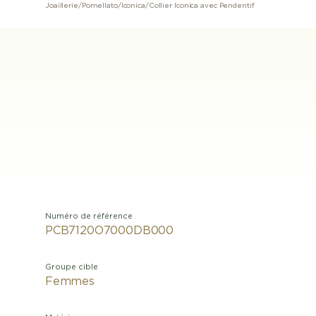
Joaillerie
/
Pomellato
/
Iconica
/
Collier Iconica avec Pendentif
Numéro de référence
PCB7120O7000DB000
Groupe cible
Femmes