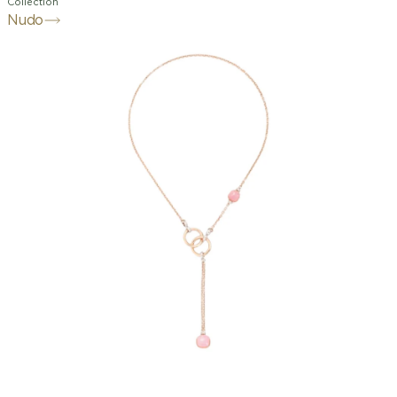
Collection
Nudo
≈
≈