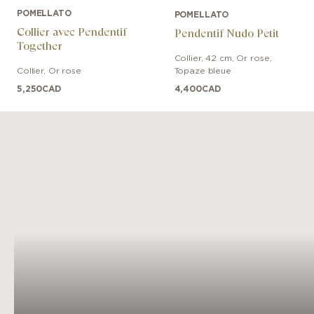
POMELLATO
POMELLATO
Collier avec Pendentif
Pendentif Nudo Petit
Together
Collier
,
42 cm
,
Or rose
,
Collier
,
Or rose
Topaze bleue
5,250
CAD
4,400
CAD