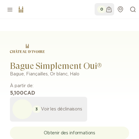
0
Bague Simplement Oui®
Bague
,
Fiançailles
,
Or blanc
,
Halo
À partir de:
5,100
CAD
Voir les déclinaisons
3
Obtenir des informations