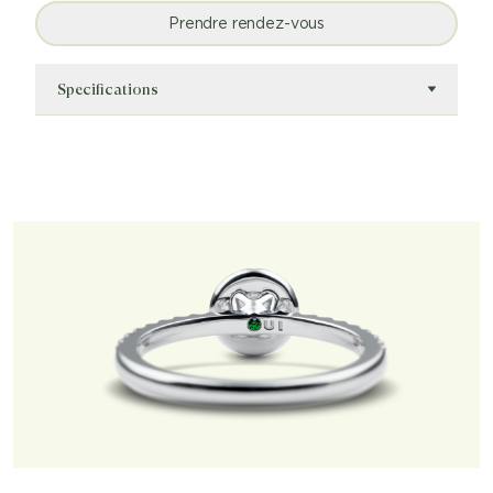
Prendre rendez-vous
Specifications
Numéro de référence
Groupe cible
OUI.K11.030.847
Femmes
Matériau
Clarté du diamant
Or blanc 19KT
SI1
Couleur du diamant
Poids du diamant
G
0.5
Pierre
Type de bague
Diamant
Fiançailles
Style de monture
Collection
Halo
Simplement Oui