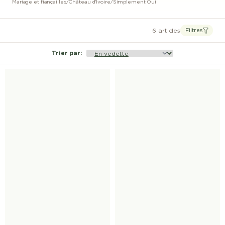
Mariage et fiançailles
/
Château d'Ivoire
/
Simplement Oui
6 articles
Filtres
Trier par
: