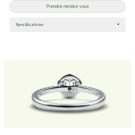
Prendre rendez-vous
Specifications
Numéro de référence
Groupe cible
OUI.K11.030.842
Femmes
Matériau
Clarté du diamant
Or blanc 19KT
SI1
Couleur du diamant
Poids du diamant
G
0.5
Pierre
Type de bague
Diamant
Fiançailles
Style de monture
Collection
Halo
Simplement Oui