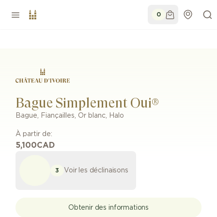
0
Bague Simplement Oui®
Bague
,
Fiançailles
,
Or blanc
,
Halo
À partir de:
5,100
CAD
Voir les déclinaisons
3
Obtenir des informations