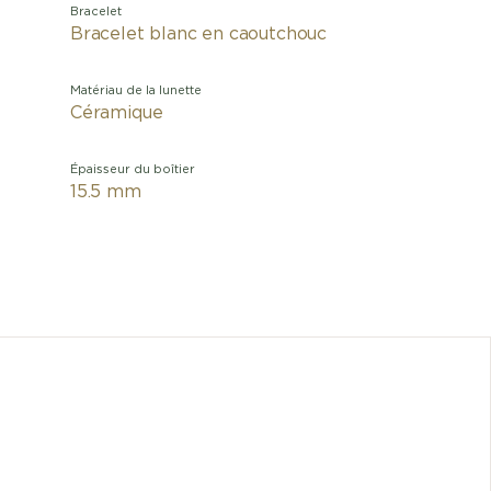
Bracelet
Bracelet blanc en caoutchouc
Matériau de la lunette
Céramique
Épaisseur du boîtier
15.5 mm
La Montr
intempor
except