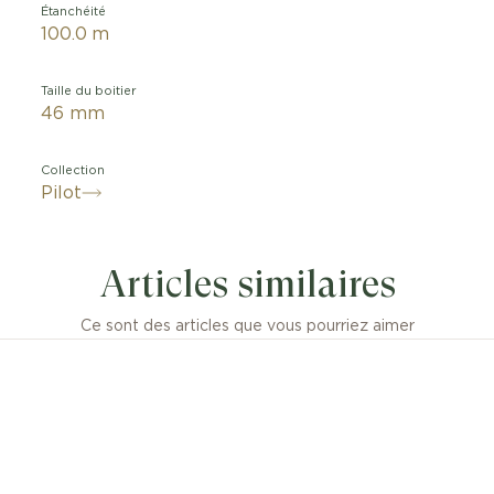
Étanchéité
100.0 m
Taille du boitier
46 mm
Collection
Pilot
e d’Aviateur Chronographe 41 Le Petit Prince allie la fa
elle du célèbre conte d’Antoine de Saint-Exupéry aux p
Articles similaires
ionnelles et à l’esthétique distinctive de la céramique b
Ce sont des articles que vous pourriez aimer