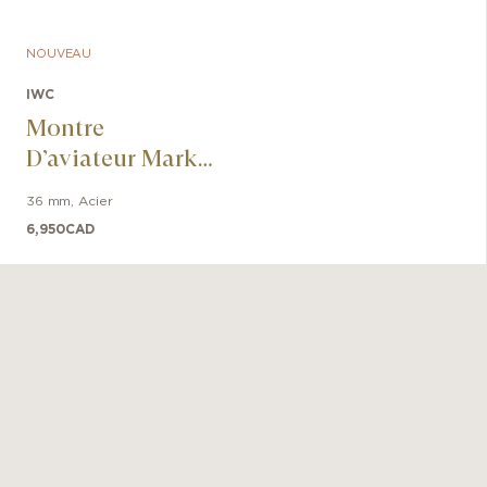
NOUVEAU
IWC
Montre
D’aviateur Mark
XX Le Petit
36 mm
,
Acier
Prince
6,950
CAD