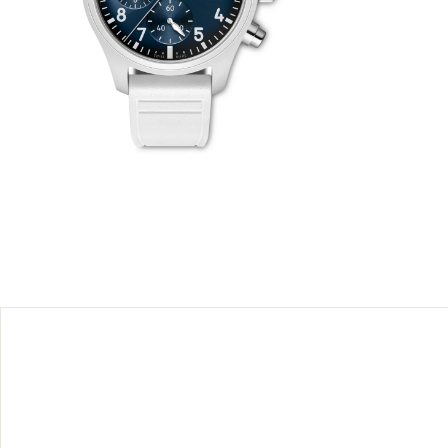
scination
ropriétés
lanche.