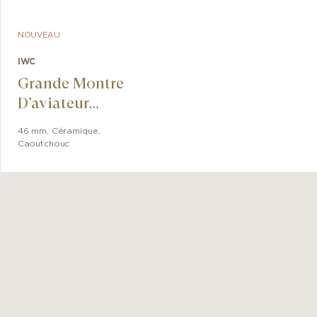
NOUVEAU
IWC
Grande Montre
D’aviateur
Calendrier
46 mm
,
Céramique
,
Perpétuel
Caoutchouc
Ceralume