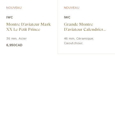
composants les plus sollicités sont
fabriqués en céramique à base d’oxyde
NOUVEAU
NOUVEAU
de zirconium quasiment inusable. Le
IWC
IWC
boîtier interne en fer doux isole
Montre D’aviateur Mark
Grande Montre
efficacement le mouvement des effets
XX Le Petit Prince
D’aviateur Calendrier
des champs magnétiques. Le fond du
Perpétuel Ceralume
boîtier est orné du logo gravé IWC
36 mm
,
Acier
46 mm
,
Céramique
,
Caoutchouc
Racing Works et du numéro de l'édition
6,950
CAD
limitée.