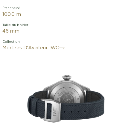
Étanchéité
100.0 m
Taille du boitier
46 mm
Collection
Montres D'Aviateur IWC
Il s’agit d’une Grande Montre d’Aviateur
qui incarne non seulement l’expertise
exceptionnelle d’IWC Schaffhausen,
capable de concevoir des instruments
de précision professionnels pour les
pilotes, mais qui affiche également un
design fonctionnel et utilitaire, décliné
dans différentes éditions spéciales,
l’élevant au rang d’icône culturelle, dont
l’attrait rayonne bien au-delà du monde
de l’horlogerie. La Grande Montre