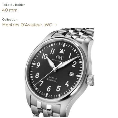
Taille du boitier
40 mm
Collection
Montres D'Aviateur IWC
L’art du minimalisme: la Mark XX
retourne aux sources de design et de
fonctionnalité technique d'une montre
d’aviateur. Elle succède à la légendaire
Mark 11, une montre instrument
amagnétique précise développée par
IWC en 1948 pour les navigateurs et
aviateurs de la Royal Air Force
britannique. Ce modèle arbore un
boîtier robuste et résistant à la
corrosion en acier fin de 40 millimètres
de diamètre, un cadran noir et des
aiguilles rhodiées. Le cadran
contrastant avec les chiffres et index