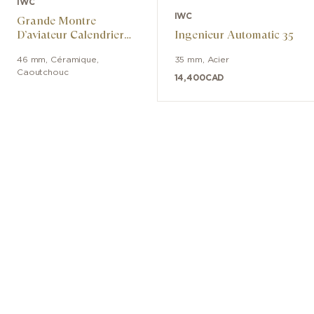
IWC
IWC
Grande Montre
D’aviateur Calendrier
Ingenieur Automatic 35
Perpétuel Ceralume
46 mm
,
Céramique
,
35 mm
,
Acier
Caoutchouc
14,400
CAD