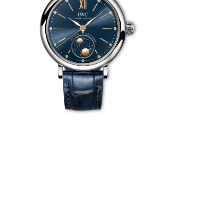
légance
célèbre