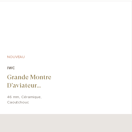
NOUVEAU
IWC
Grande Montre
D’aviateur
Calendrier
46 mm
,
Céramique
,
Perpétuel
Caoutchouc
Ceralume