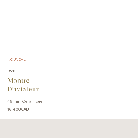
NOUVEAU
IWC
Montre
D’aviateur
Chronographe 41
46 mm
,
Céramique
Le Petit Prince
16,400
CAD