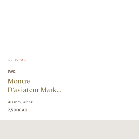
NOUVEAU
IWC
Montre
D’aviateur Mark
XX Le Petit
40 mm
,
Acier
Prince
7,500
CAD