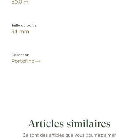
50.0 m
Taille du boitier
34 mm
Collection
Portofino
tofino Automatic Jour & Nuit 34 Le Petit Prince allie l’é
que de la collection Portofino à l’univers poétique de la 
Articles similaires
œuvre littéraire d’Antoine de Saint-Exupéry.
Ce sont des articles que vous pourriez aimer