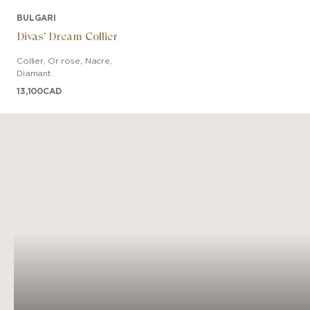
BULGARI
Divas' Dream Collier
Collier
,
Or rose
,
Nacre,
Diamant
13,100
CAD