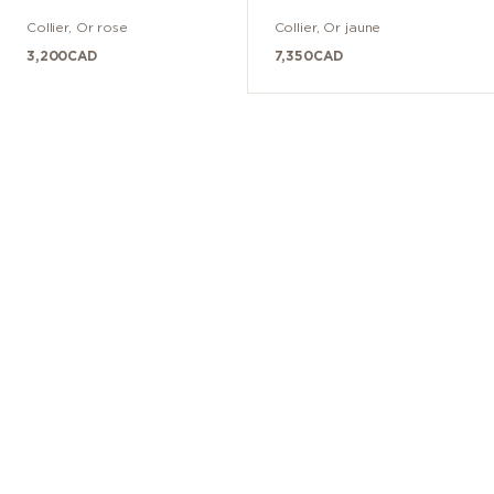
Collier
,
Or rose
Collier
,
Or jaune
3,200
CAD
7,350
CAD