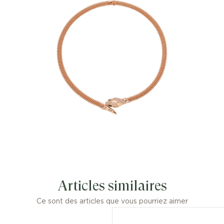
pouvoir, l'icône Serpenti de Bvlgari est
un symbole de métamorphose infinie
depuis 1948. Doté d’un magnétisme
irrésistible et d’un charisme
intemporel, le collier Serpenti en or
rose 18 K se compose de petites perles
d’or habilement assemblées pour
prodiguer une impression de
mouvement et un attrait tactile à la
création joaillière, ainsi que d’une tête
et d’une queue envoûtantes avec pavé
diamants, mêlant ainsi savoir-faire
exceptionnel et grande polyvalence.
Une source de force et de confiance en
soi, toujours dans l’air du temps.
Articles similaires
Ce sont des articles que vous pourriez aimer