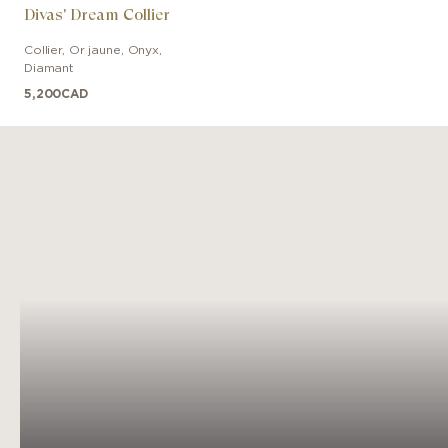
Divas' Dream Collier
Collier
,
Or jaune
,
Onyx,
Diamant
5,200
CAD