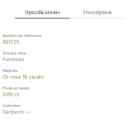
Specifications
Description
Numéro de référence
361725
Groupe cible
Femmes
Matériau
Or rose 18 carats
Poids en carats
0.69 ct
Collection
Serpenti
Inspirée par la nature changeante du
serpent mythique, qui mue afin de se
transformer et de renouveler son