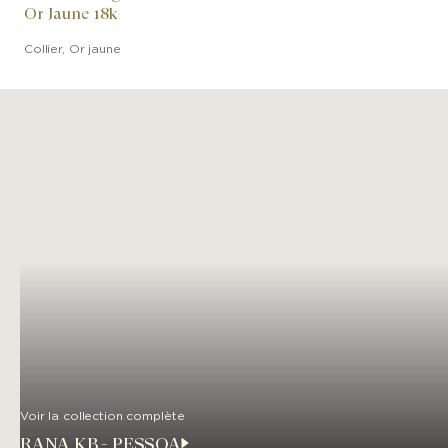
Or Jaune 18k
Collier
,
Or jaune
Voir la collection complète
RANA KB - PESSOA