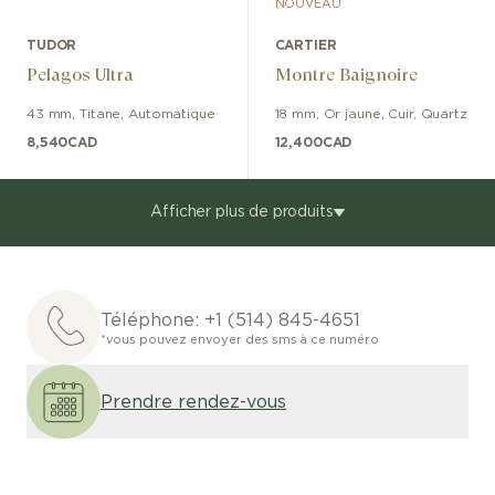
NOUVEAU
TUDOR
CARTIER
Pelagos Ultra
Montre Baignoire
43 mm
,
Titane
,
Automatique
18 mm
,
Or jaune
,
Cuir
,
Quartz
8,540
CAD
12,400
CAD
Afficher plus de produits
Téléphone:
+1 (514) 845-4651
*vous pouvez envoyer des sms à ce numéro
Prendre rendez-vous