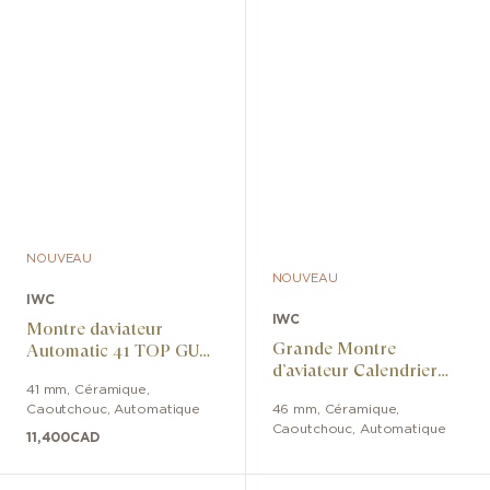
NOUVEAU
NOUVEAU
IWC
IWC
Montre daviateur
Grande Montre
Automatic 41 TOP GUN
d’aviateur Calendrier
Lake Tahoe
Perpétuel Tourbillon «
41 mm
,
Céramique
,
Caoutchouc
,
Automatique
46 mm
,
Céramique
,
Le Petit Prince »
Caoutchouc
,
Automatique
11,400
CAD