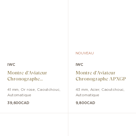
NOUVEAU
IWC
IWC
Montre d'Aviateur
Montre d'Aviateur
Chronographe
Chronographe APXGP
Performance 41
41 mm
,
Or rose
,
Caoutchouc
,
43 mm
,
Acier
,
Caoutchouc
,
Automatique
Automatique
39,600
CAD
9,800
CAD