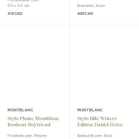
Caoutchouc Et Acier
Portefeuille
,
Cuir
,
11.5 x 9.5 cm
Bracelet
,
Acier
Avec Laque Rouge
415
CAD
495
CAD
MONTBLANC
MONTBLANC
Stylo Plume Montblanc
Stylo Bille Writers
Bonheur Boyfriend
Edition Daniel Defoe
Fountain pen
,
Résine
Ballpoint pen
,
Bois