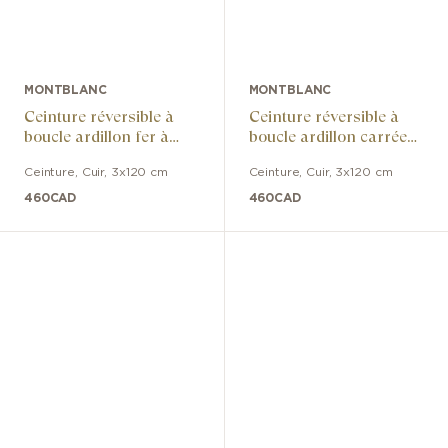
MONTBLANC
MONTBLANC
Ceinture réversible à
Ceinture réversible à
boucle ardillon fer à
boucle ardillon carrée
cheval polie et palladiée
palladiée polie en cuir
Ceinture
,
Cuir
,
3x120 cm
Ceinture
,
Cuir
,
3x120 cm
en cuir noir/bleu
noir/marron
460
CAD
460
CAD