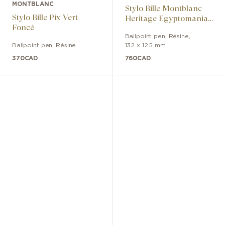
MONTBLANC
Stylo Bille Montblanc
Stylo Bille Pix Vert
Heritage Egyptomania
Foncé
Special Edition Noir
Ballpoint pen
,
Résine
,
Ballpoint pen
,
Résine
132 x 12.5 mm
370
CAD
760
CAD