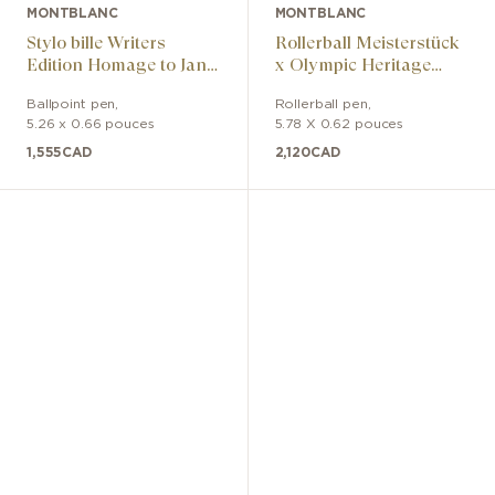
MONTBLANC
MONTBLANC
Stylo bille Writers
Rollerball Meisterstück
Edition Homage to Jane
x Olympic Heritage
Austen Limited Edition
Chamonix 1924 Solitaire
Ballpoint pen
,
Rollerball pen
,
LeGrand
5.26 x 0.66 pouces
5.78 X 0.62 pouces
1,555
CAD
2,120
CAD