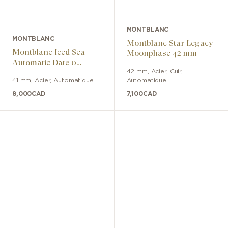
MONTBLANC
MONTBLANC
Montblanc Star Legacy
Montblanc Iced Sea
Moonphase 42 mm
Automatic Date 0
Oxygen Limited Edition
42 mm
,
Acier
,
Cuir
,
41 mm
,
Acier
,
Automatique
Automatique
- 700 Pieces
8,000
CAD
7,100
CAD