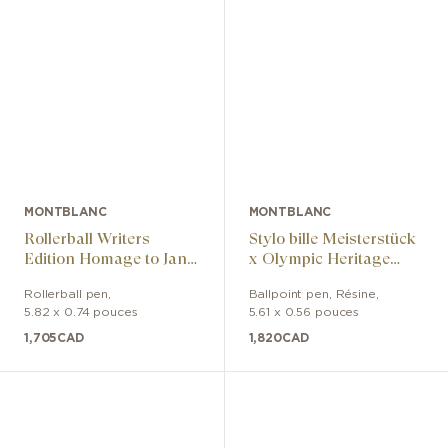
MONTBLANC
MONTBLANC
Rollerball Writers
Stylo bille Meisterstück
Edition Homage to Jane
x Olympic Heritage
Austen Limited Edition
Chamonix 1924 Solitaire
Rollerball pen
,
Ballpoint pen
,
Résine
,
Midsize
5.82 x 0.74 pouces
5.61 x 0.56 pouces
1,705
CAD
1,820
CAD