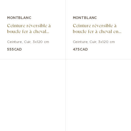
MONTBLANC
MONTBLANC
Ceinture réversible à
Ceinture réversible à
boucle fer à cheval
boucle fer à cheval en
ruthéniée polie en cuir
cuir noir/marron
Ceinture
,
Cuir
,
3x120 cm
Ceinture
,
Cuir
,
3x120 cm
noir/marron
555
CAD
475
CAD