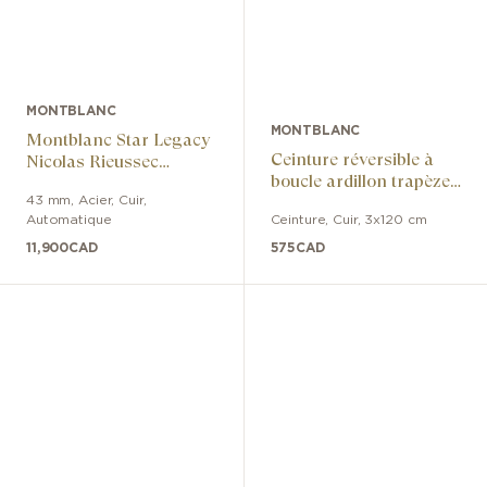
MONTBLANC
MONTBLANC
Montblanc Star Legacy
Ceinture réversible à
Nicolas Rieussec
boucle ardillon trapèze
Chronograph 43 mm
palladiée polie en cuir
43 mm
,
Acier
,
Cuir
,
Automatique
Ceinture
,
Cuir
,
3x120 cm
noir/marron
11,900
CAD
575
CAD