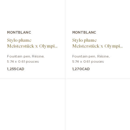
MONTBLANC
MONTBLANC
Stylo plume
Stylo plume
Meisterstück x Olympic
Meisterstück x Olympic
Heritage Paris 1924
Heritage Paris 1924
Fountain pen
,
Résine
,
Fountain pen
,
Résine
,
LeGrand
LeGrand
5.74 x 0.61 pouces
5.74 x 0.61 pouces
1,255
CAD
1,270
CAD