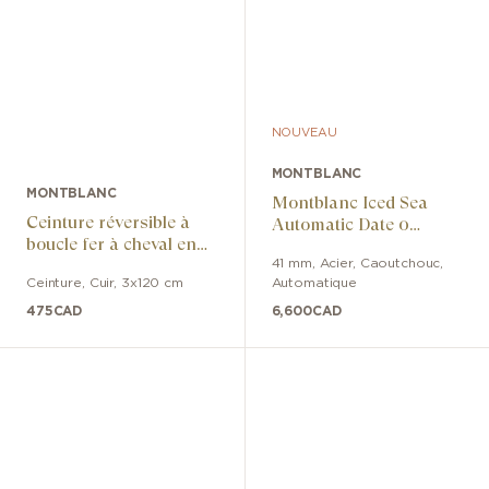
NOUVEAU
MONTBLANC
MONTBLANC
Montblanc Iced Sea
Ceinture réversible à
Automatic Date 0
boucle fer à cheval en
Oxygen
cuir noir/marron
41 mm
,
Acier
,
Caoutchouc
,
Ceinture
,
Cuir
,
3x120 cm
Automatique
475
CAD
6,600
CAD