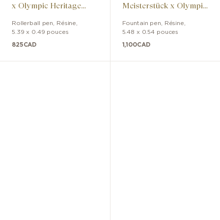
x Olympic Heritage
Meisterstück x Olympic
Chamonix 1924
Heritage Chamonix
Rollerball pen
,
Résine
,
Fountain pen
,
Résine
,
Classique
1924 Classique
5.39 x 0.49 pouces
5.48 x 0.54 pouces
825
CAD
1,100
CAD