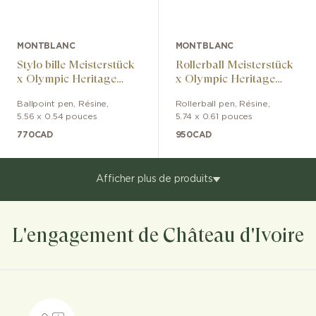
MONTBLANC
MONTBLANC
Stylo bille Meisterstück
Rollerball Meisterstück
x Olympic Heritage
x Olympic Heritage
Paris 1924 Midsize
Paris 1924 LeGrand
Ballpoint pen
,
Résine
,
Rollerball pen
,
Résine
,
5.56 x 0.54 pouces
5.74 x 0.61 pouces
770
CAD
950
CAD
Afficher plus de produits
L'engagement de Château d'Ivoire