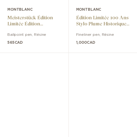
MONTBLANC
MONTBLANC
Meisterstück Édition
Édition Limitée 100 Ans
Limitée Édition
Stylo Plume Historique
Anniversaire Des 100
Plume Moyenne
Ballpoint pen
,
Résine
Fineliner pen
,
Résine
Ans
565
CAD
1,000
CAD