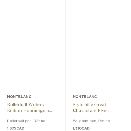
MONTBLANC
MONTBLANC
Rollerball Writers
Stylo bille Great
Edition Hommage à
Characters Elvis
Arthur Conan Doyle
Presley Special Edition
Rollerball pen
,
Résine
Ballpoint pen
,
Résine
Limited Edition
1,375
CAD
1,310
CAD