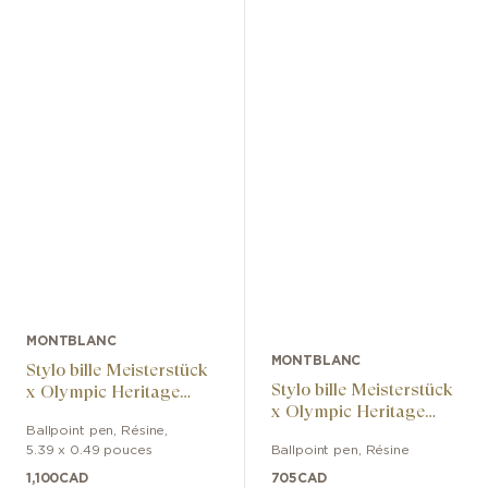
MONTBLANC
MONTBLANC
Stylo bille Meisterstück
Stylo bille Meisterstück
x Olympic Heritage
x Olympic Heritage
Chamonix 1924 Doué
Chamonix 1924
Ballpoint pen
,
Résine
,
Classique
5.39 x 0.49 pouces
Ballpoint pen
,
Résine
Classique
1,100
CAD
705
CAD