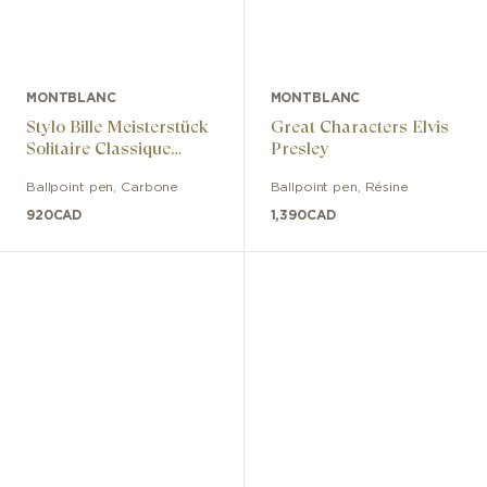
MONTBLANC
MONTBLANC
Stylo Bille Meisterstück
Great Characters Elvis
Solitaire Classique
Presley
Carbone & Acier
Ballpoint pen
,
Carbone
Ballpoint pen
,
Résine
920
CAD
1,390
CAD