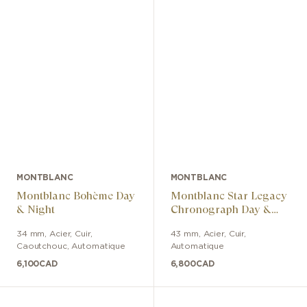
MONTBLANC
MONTBLANC
Montblanc Bohème Day
Montblanc Star Legacy
& Night
Chronograph Day &
Date
34 mm
,
Acier
,
Cuir,
43 mm
,
Acier
,
Cuir
,
Caoutchouc
,
Automatique
Automatique
6,100
CAD
6,800
CAD