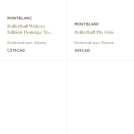
MONTBLANC
MONTBLANC
Rollerball Writers
Edition Homage To
Rollerball Pix Gris
Rudyard Kipling Limited
Rollerball pen
,
Résine
Rollerball pen
,
Résine
Edition
1,375
CAD
425
CAD