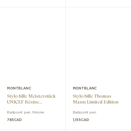
MONTBLANC
MONTBLANC
Stylo bille Meisterstück
Stylo bille Thomas
UNICEF Résine
Mann Limited Edition
Classique
Ballpoint pen
,
Résine
Ballpoint pen
785
CAD
1,155
CAD