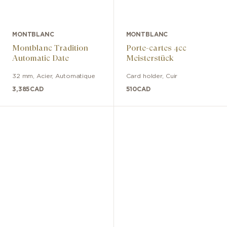
MONTBLANC
MONTBLANC
Montblanc Tradition
Porte-cartes 4cc
Automatic Date
Meisterstück
32 mm
,
Acier
,
Automatique
Card holder
,
Cuir
3,385
CAD
510
CAD