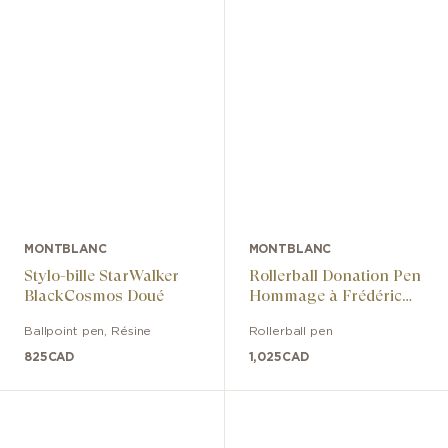
MONTBLANC
MONTBLANC
Stylo-bille StarWalker
Rollerball Donation Pen
BlackCosmos Doué
Hommage à Frédéric
Chopin Special Edition
Ballpoint pen
,
Résine
Rollerball pen
825
CAD
1,025
CAD