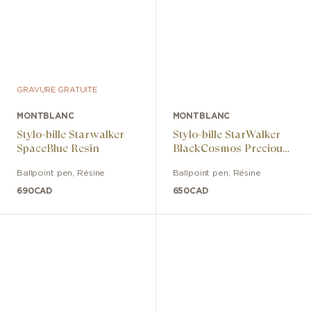
GRAVURE GRATUITE
MONTBLANC
MONTBLANC
Stylo-bille Starwalker
Stylo-bille StarWalker
SpaceBlue Resin
BlackCosmos Precious
Resin
Ballpoint pen
,
Résine
Ballpoint pen
,
Résine
690
CAD
650
CAD