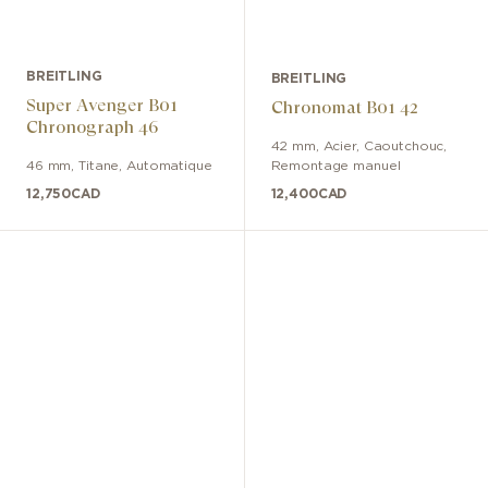
BREITLING
BREITLING
Super Avenger B01
Chronomat B01 42
Chronograph 46
42 mm
,
Acier
,
Caoutchouc
,
46 mm
,
Titane
,
Automatique
Remontage manuel
12,750
CAD
12,400
CAD