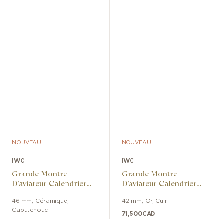
NOUVEAU
NOUVEAU
IWC
IWC
Grande Montre
Grande Montre
D’aviateur Calendrier
D’aviateur Calendrier
Perpétuel Ceralume
Perpétuel Proset
46 mm
,
Céramique
,
42 mm
,
Or
,
Cuir
Caoutchouc
71,500
CAD